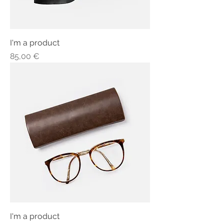
I'm a product
Τιμή
85,00 €
I'm a product