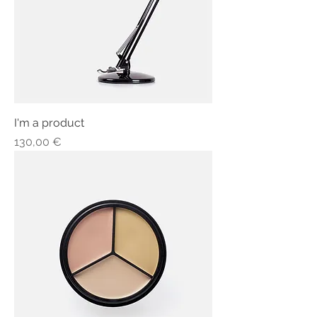
I'm a product
Τιμή
130,00 €