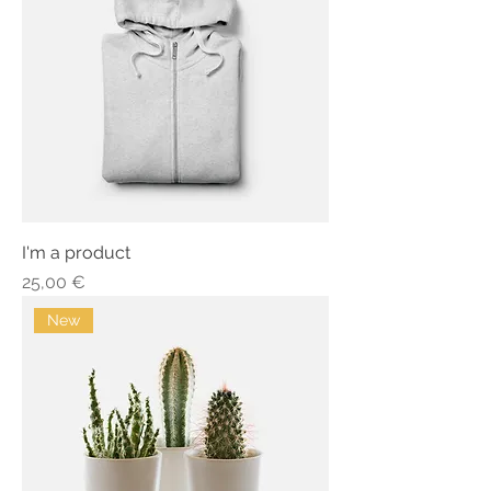
I'm a product
Τιμή
25,00 €
New